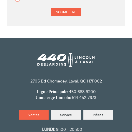
2705 Bd Chomedey, Laval, QC H7P0C2
450-688-9200
Ligne Principale:
514-452-7673
Concierge Lincoln:
Ventes
Service
Pièces
LUNDI:
9h00 - 20h00