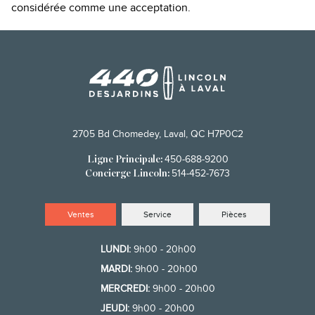
considérée comme une acceptation.
2705 Bd Chomedey, Laval, QC H7P0C2
450-688-9200
Ligne Principale:
514-452-7673
Concierge Lincoln:
Ventes
Service
Pièces
LUNDI:
9h00 - 20h00
MARDI:
9h00 - 20h00
MERCREDI:
9h00 - 20h00
JEUDI:
9h00 - 20h00