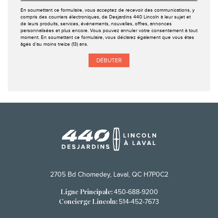
En soumettant ce formulaire, vous acceptez de recevoir des communications, y
compris des courriers électroniques, de Desjardins 440 Lincoln à leur sujet et
de leurs produits, services, événements, nouvelles, offres, annonces
personnalisées et plus encore. Vous pouvez annuler votre consentement à tout
moment. En soumettant ce formulaire, vous déclarez également que vous êtes
âgés d’au moins treize (13) ans.
2705 Bd Chomedey, Laval, QC H7P0C2
450-688-9200
Ligne Principale:
514-452-7673
Concierge Lincoln: