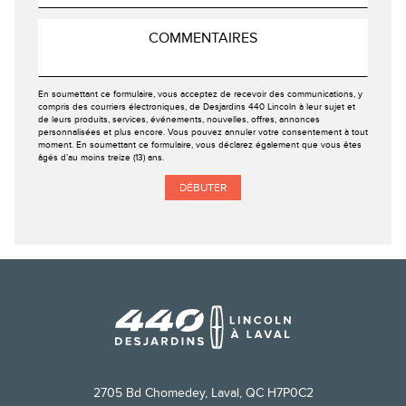
En soumettant ce formulaire, vous acceptez de recevoir des communications, y
compris des courriers électroniques, de Desjardins 440 Lincoln à leur sujet et
de leurs produits, services, événements, nouvelles, offres, annonces
personnalisées et plus encore. Vous pouvez annuler votre consentement à tout
moment. En soumettant ce formulaire, vous déclarez également que vous êtes
âgés d’au moins treize (13) ans.
2705 Bd Chomedey, Laval, QC H7P0C2