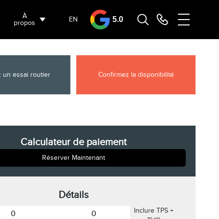
À
EN
5.0
propos
 un essai routier
Confirmez la disponibilité
Calculateur de paiement
Réserver Maintenant
Détails
Inclure TPS +