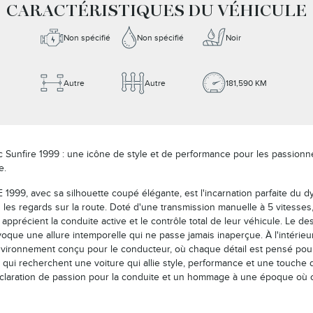
CARACTÉRISTIQUES DU VÉHICULE
Non spécifié
Non spécifié
Noir
Autre
Autre
181,590 KM
c Sunfire 1999 : une icône de style et de performance pour les passion
e.
E 1999, avec sa silhouette coupé élégante, est l'incarnation parfaite du 
us les regards sur la route. Doté d'une transmission manuelle à 5 vitesses
 apprécient la conduite active et le contrôle total de leur véhicule. Le 
voque une allure intemporelle qui ne passe jamais inaperçue. À l'intérieu
ironnement conçu pour le conducteur, où chaque détail est pensé pour o
x qui recherchent une voiture qui allie style, performance et une touche 
éclaration de passion pour la conduite et un hommage à une époque où co