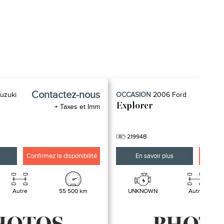
Contactez-nous
uzuki
OCCASION
2006
Ford
PRI
Explorer
+ Taxes et Imm
21994B
Confirmez la disponibilité
En savoir plus
Confirme
Autre
55 500 km
UNKNOWN
Autre