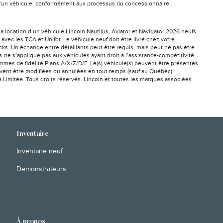
ion d’un véhicule, conformément aux processus du concessionnaire.
la location d’un véhicule Lincoln Nautilus, Aviator et Navigator 2026 neufs
vec les TCA et Unifor. Le véhicule neuf doit être livré chez votre
cks. Un échange entre détaillants peut être requis, mais peut ne pas être
ne s’applique pas aux véhicules ayant droit à l’assistance-compétitivité
mes de fidélité Plans A/X/Z/D/F. Le(s) véhicule(s) peuvent être présentés
peuvent être modifiées ou annulées en tout temps (sauf au Québec).
a Limitée. Tous droits réservés. Lincoln et toutes les marques associées
Inventaire
Inventaire neuf
Demonstrateurs
À propos