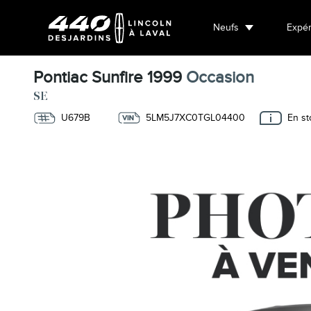
Neufs
Expér
Pontiac Sunfire 1999
Occasion
SE
U679B
5LM5J7XC0TGL04400
En st