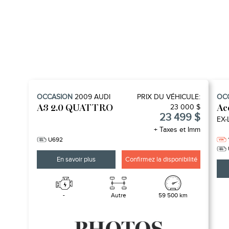
OCCASION
2009
AUDI
PRIX ​​DU VÉHICULE:
OC
23 000 $
A3 2.0 QUATTRO
Ac
23 499 $
EX-
+ Taxes et Imm
U692
En savoir plus
Confirmez la disponibilité
-
Autre
59 500 km