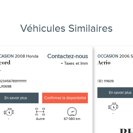
Véhicules Similaires
Contactez-nous
CASION
2008
Honda
OCCASION
2006
S
cord
Aerio
+ Taxes et Imm
L
12345678911111111
111609
U1069B
En savoir plus
En savoir plus
Confirmez la disponibilité
-
-
Autre
67 080 km