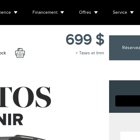
ience
Financement
Offres
Service
699 $
Réservez
ock
+ Taxes et Imm