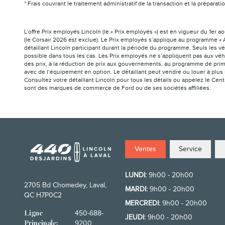
* Frais couvrant le traitement administratif de la transaction et la prépar
L’offre Prix employés Lincoln (le « Prix employés ») est en vigueur du 1er 
(le Corsair 2026 est exclue). Le Prix employés s’applique au programme « A
détaillant Lincoln participant durant la période du programme. Seuls les v
possible dans tous les cas. Les Prix employés ne s’appliquent pas aux véh
des prix, à la réduction de prix aux gouvernements, au programme de prim
avec de l’équipement en option. Le détaillant peut vendre ou louer à plus 
Consultez votre détaillant Lincoln pour tous les détails ou appelez le Cen
sont des marques de commerce de Ford ou de ses sociétés affiliées.
Ventes
Service
LUNDI:
9h00 - 20h00
2705 Bd Chomedey, Laval,
MARDI:
9h00 - 20h00
QC H7P0C2
MERCREDI:
9h00 - 20h00
450-688-
Ligne
JEUDI:
9h00 - 20h00
9200
Principale: