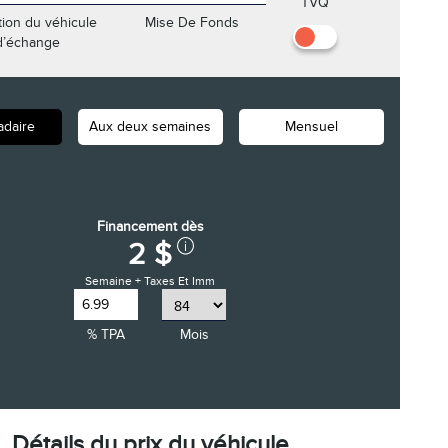
TVQ
tion du véhicule
Mise De Fonds
d’échange
daire
Aux deux semaines
Mensuel
Financement dès
2 $
Semaine + Taxes Et Imm
% TPA
Mois
Détails du prix du véhicule