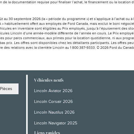
ation de la documentation requise pour finaliser l’achat, le financement ou la locat
août au 30 septembre 2026 (la « période du programme ») et s’applique à l’achat ou à 
 » habituellement offert aux employés de Ford Canada, mais exclut le boni négocié a
éhicules en inventaire sont éligibles au Prix employés, jusqu’à l’épuisement des sto
icules Lincoln d’une année-modèle différente de l’année en cours. Le Prix employés 
es pour parcs commerciaux, aux primes pour la location quotidienne, ni aux program
bas prix. Les offres sont disponibles chez les détaillants participants. Les offres 
tre des relations avec la clientèle Lincoln au 1 800 387-9333. © 2026 Ford du Canad
Véhicules neufs
Pièces
Lincoln Aviator 2026
Lincoln Corsair 2026
Lincoln Nautilus 2026
Lincoln Navigator 2025
Liens rapides