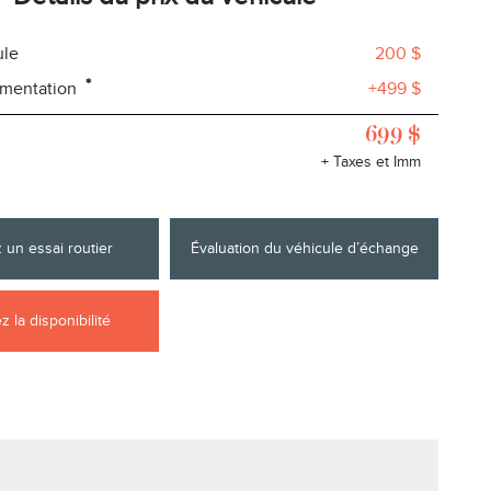
ule
200 $
*
umentation
+499 $
699 $
+ Taxes et Imm
 un essai routier
Évaluation du véhicule d’échange
 la disponibilité