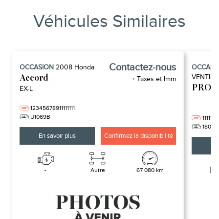
Véhicules Similaires
Contactez-nous
OCCASION
2008
Honda
OCCASI
VENTILA
Accord
+ Taxes et Imm
PROF
EX-L
12345678911111111
U1069B
11111111
18000
En savoir plus
Confirmez la disponibilité
En 
-
Autre
67 080 km
-