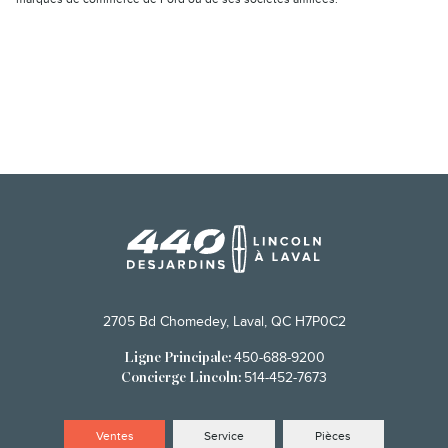
2705 Bd Chomedey, Laval, QC H7P0C2
450-688-9200
Ligne Principale:
514-452-7673
Concierge Lincoln:
Ventes
Service
Pièces