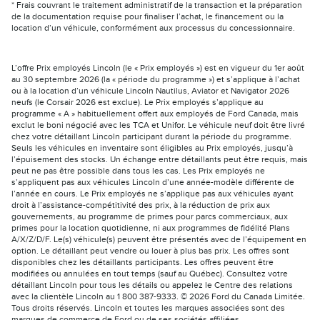
* Frais couvrant le traitement administratif de la transaction et la préparation
de la documentation requise pour finaliser l’achat, le financement ou la
location d’un véhicule, conformément aux processus du concessionnaire.
L’offre Prix employés Lincoln (le « Prix employés ») est en vigueur du 1er août
au 30 septembre 2026 (la « période du programme ») et s’applique à l’achat
ou à la location d’un véhicule Lincoln Nautilus, Aviator et Navigator 2026
neufs (le Corsair 2026 est exclue). Le Prix employés s’applique au
programme « A » habituellement offert aux employés de Ford Canada, mais
exclut le boni négocié avec les TCA et Unifor. Le véhicule neuf doit être livré
chez votre détaillant Lincoln participant durant la période du programme.
Seuls les véhicules en inventaire sont éligibles au Prix employés, jusqu’à
l’épuisement des stocks. Un échange entre détaillants peut être requis, mais
peut ne pas être possible dans tous les cas. Les Prix employés ne
s’appliquent pas aux véhicules Lincoln d’une année-modèle différente de
l’année en cours. Le Prix employés ne s’applique pas aux véhicules ayant
droit à l’assistance-compétitivité des prix, à la réduction de prix aux
gouvernements, au programme de primes pour parcs commerciaux, aux
primes pour la location quotidienne, ni aux programmes de fidélité Plans
A/X/Z/D/F. Le(s) véhicule(s) peuvent être présentés avec de l’équipement en
option. Le détaillant peut vendre ou louer à plus bas prix. Les offres sont
disponibles chez les détaillants participants. Les offres peuvent être
modifiées ou annulées en tout temps (sauf au Québec). Consultez votre
détaillant Lincoln pour tous les détails ou appelez le Centre des relations
avec la clientèle Lincoln au 1 800 387-9333. © 2026 Ford du Canada Limitée.
Tous droits réservés. Lincoln et toutes les marques associées sont des
marques de commerce de Ford ou de ses sociétés affiliées.