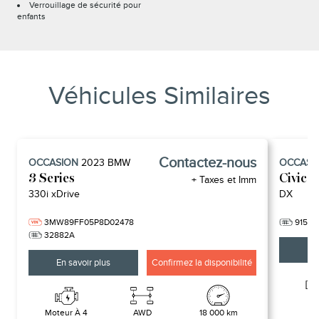
Verrouillage de sécurité pour
enfants
Véhicules Similaires
Contactez-nous
OCCASION
2023
BMW
OCCASI
3 Series
Civic
+ Taxes et Imm
330i xDrive
DX
3MW89FF05P8D02478
91548
32882A
En 
En savoir plus
Confirmez la disponibilité
-
Moteur À 4
AWD
18 000 km