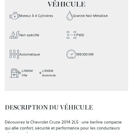
VÉHICULE
Moteur À 4 Cylindres
Granite Noir Métallisé
Non spécifié
FWD
Automatique
199,100 KM
L/100KM
L/100KM
9
6
Ville
Autoroute
DESCRIPTION DU VÉHICULE
Découvrez la Chevrolet Cruze 2014 2LS : une berline compacte
qui allie confort, sécurité et performance pour les conducteurs