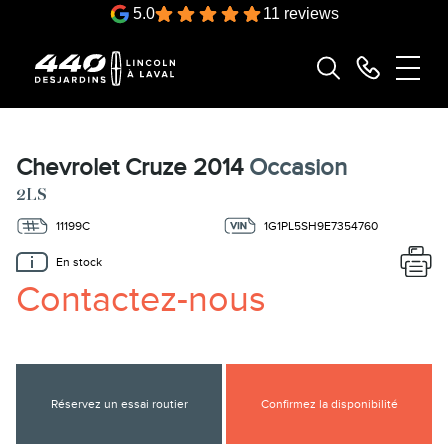
5.0
11 reviews
Chevrolet Cruze 2014
Occasion
2LS
11199C
1G1PL5SH9E7354760
En stock
Contactez-nous
Réservez un essai routier
Confirmez la disponibilité