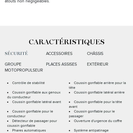
atouts non négligeables.
CARACTÉRISTIQUES
ACCESSOIRES
CHÂSSIS
SÉCURITÉ
GROUPE
PLACES ASSISES
EXTÉRIEUR
MOTOPROPULSEUR
Contrôle de stabilité
Coussin gonflable arrière pour la
tête
Coussin gonflable aux genoux
Coussin gonflable latéral arrière
du conducteur
Coussin gonflable latéral avant
Coussin gonflable pour la tête
avant
Coussin gonflable pour le
Coussin gonflable pour le
conducteur
passager
Détecteur de passager pour
Ouverture d'urgence du coffre
coussin gonflable
Phares automatiques
Système antipatinage