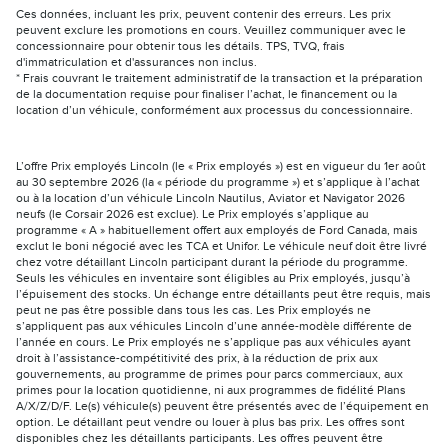
Ces données, incluant les prix, peuvent contenir des erreurs. Les prix
peuvent exclure les promotions en cours. Veuillez communiquer avec le
concessionnaire pour obtenir tous les détails. TPS, TVQ, frais
d'immatriculation et d'assurances non inclus.
* Frais couvrant le traitement administratif de la transaction et la préparation
de la documentation requise pour finaliser l’achat, le financement ou la
location d’un véhicule, conformément aux processus du concessionnaire.
L’offre Prix employés Lincoln (le « Prix employés ») est en vigueur du 1er août
au 30 septembre 2026 (la « période du programme ») et s’applique à l’achat
ou à la location d’un véhicule Lincoln Nautilus, Aviator et Navigator 2026
neufs (le Corsair 2026 est exclue). Le Prix employés s’applique au
programme « A » habituellement offert aux employés de Ford Canada, mais
exclut le boni négocié avec les TCA et Unifor. Le véhicule neuf doit être livré
chez votre détaillant Lincoln participant durant la période du programme.
Seuls les véhicules en inventaire sont éligibles au Prix employés, jusqu’à
l’épuisement des stocks. Un échange entre détaillants peut être requis, mais
peut ne pas être possible dans tous les cas. Les Prix employés ne
s’appliquent pas aux véhicules Lincoln d’une année-modèle différente de
l’année en cours. Le Prix employés ne s’applique pas aux véhicules ayant
droit à l’assistance-compétitivité des prix, à la réduction de prix aux
gouvernements, au programme de primes pour parcs commerciaux, aux
primes pour la location quotidienne, ni aux programmes de fidélité Plans
A/X/Z/D/F. Le(s) véhicule(s) peuvent être présentés avec de l’équipement en
option. Le détaillant peut vendre ou louer à plus bas prix. Les offres sont
disponibles chez les détaillants participants. Les offres peuvent être