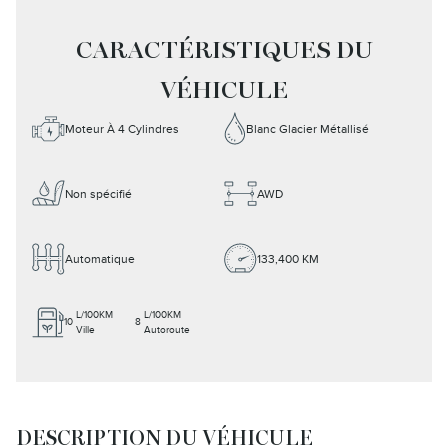
CARACTÉRISTIQUES DU
VÉHICULE
Moteur À 4 Cylindres
Blanc Glacier Métallisé
Non spécifié
AWD
Automatique
133,400 KM
L/100KM
L/100KM
10
8
Ville
Autoroute
DESCRIPTION DU VÉHICULE