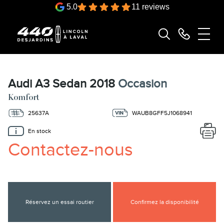
5.0
11 reviews
Audi A3 Sedan 2018
Occasion
Komfort
25637A
WAUB8GFF5J1068941
En stock
Contactez-nous
Réservez un essai routier
Confirmez la disponibilité