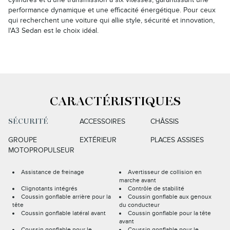
performance dynamique et une efficacité énergétique. Pour ceux
qui recherchent une voiture qui allie style, sécurité et innovation,
l'A3 Sedan est le choix idéal.
CARACTÉRISTIQUES
ACCESSOIRES
CHÂSSIS
SÉCURITÉ
GROUPE
EXTÉRIEUR
PLACES ASSISES
MOTOPROPULSEUR
Assistance de freinage
Avertisseur de collision en
marche avant
Clignotants intégrés
Contrôle de stabilité
Coussin gonflable arrière pour la
Coussin gonflable aux genoux
tête
du conducteur
Coussin gonflable latéral avant
Coussin gonflable pour la tête
avant
Coussin gonflable pour le
Coussin gonflable pour le