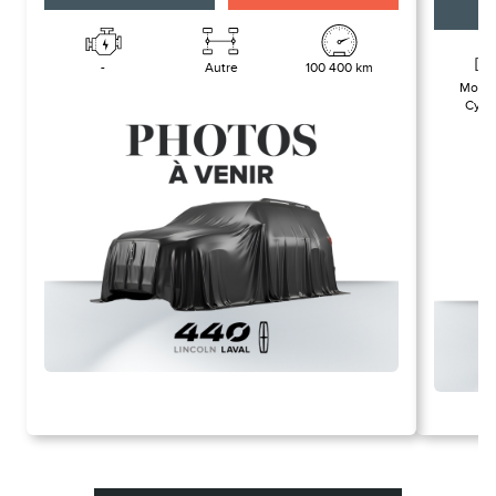
En 
-
Autre
100 400 km
Moteu
Cyli