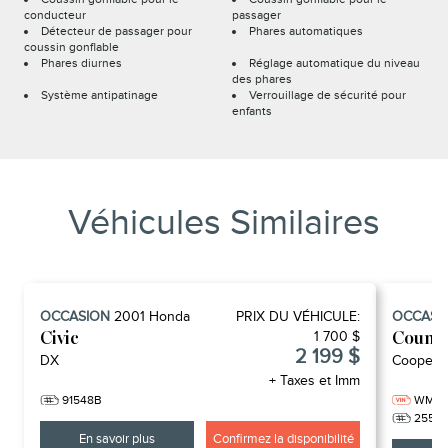
conducteur
passager
Détecteur de passager pour
Phares automatiques
coussin gonflable
Phares diurnes
Réglage automatique du niveau
des phares
Système antipatinage
Verrouillage de sécurité pour
enfants
Véhicules Similaires
OCCASION
2001
Honda
PRIX ​​DU VÉHICULE:
OCCASI
1 700 $
Civic
Count
2 199 $
DX
Cooper 
+ Taxes et Imm
91548B
WMZ2
2559
En savoir plus
Confirmez la disponibilité