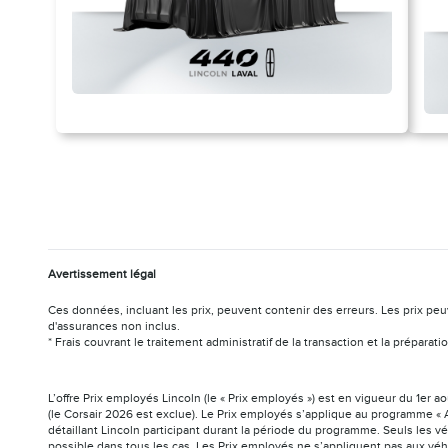
Avertissement légal
Ces données, incluant les prix, peuvent contenir des erreurs. Les prix peu
d'assurances non inclus.
* Frais couvrant le traitement administratif de la transaction et la prépar
L’offre Prix employés Lincoln (le « Prix employés ») est en vigueur du 1er 
(le Corsair 2026 est exclue). Le Prix employés s’applique au programme « A
détaillant Lincoln participant durant la période du programme. Seuls les v
possible dans tous les cas. Les Prix employés ne s’appliquent pas aux véh