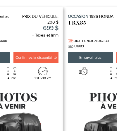
Con
ntiac
PRIX ​​DU VÉHICULE:
OCCASION
1986
HONDA
200 $
TRX35
699 $
+ Taxes et Imm
4400
JK3TE0703GM047341
U1983
Confirmez la disponibilité
En savoir plus
Confirme
Autre
181 590 km
-
Autre