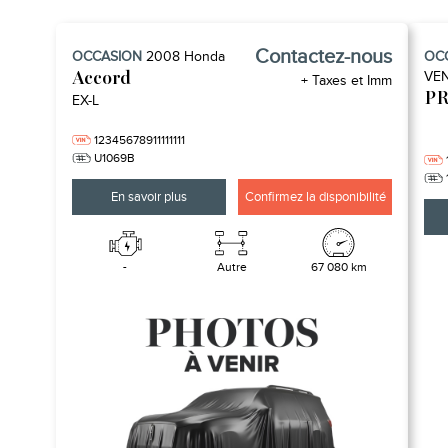
Contactez-nous
OCCASION
2008
Honda
OC
VEN
Accord
+ Taxes et Imm
PR
EX-L
12345678911111111
U1069B
En savoir plus
Confirmez la disponibilité
-
Autre
67 080 km