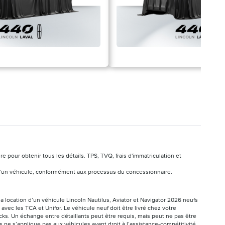
pour obtenir tous les détails. TPS, TVQ, frais d'immatriculation et
ion d’un véhicule, conformément aux processus du concessionnaire.
la location d’un véhicule Lincoln Nautilus, Aviator et Navigator 2026 neufs
vec les TCA et Unifor. Le véhicule neuf doit être livré chez votre
cks. Un échange entre détaillants peut être requis, mais peut ne pas être
ne s’applique pas aux véhicules ayant droit à l’assistance-compétitivité