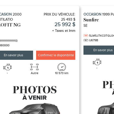
CASION
2000
PRIX ​​DU VÉHICULE:
OCCASION
1999
Po
TILATIO
25 493 $
Sunfire
25 992 $
OFIT NG
SE
+ Taxes et Imm
5LM5J7XC0TGL0
U679B
11111111111111113
180000
En savoir plus
En savoir plus
Confirmez la disponibilité
-
-
Autre
10 573 km