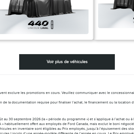
Voir plus de véhicules
vent exclure les promotions en cours. Veuillez communiquer avec le concessionnaire 
ation de la documentation requise pour finaliser l’achat, le financement ou la locat
août au 30 septembre 2026 (la « période du programme ») et s’applique à l’achat ou à 
 » habituellement offert aux employés de Ford Canada, mais exclut le boni négocié a
éhicules en inventaire sont éligibles au Prix employés, jusqu’à l’épuisement des sto
icules Lincoln d’une année-modèle différente de l’année en cours. Le Prix employés 