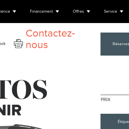
ience
Financement
Offres
Service
Contactez-
nous
ock
Réservez
PRIX
Étique