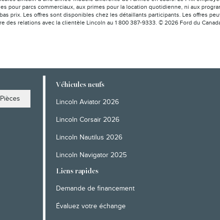
es pour parcs commerciaux, aux primes pour la location quotidienne, ni aux program
bas prix. Les offres sont disponibles chez les détaillants participants. Les offres 
tre des relations avec la clientèle Lincoln au 1 800 387-9333. © 2026 Ford du Canad
Véhicules neufs
Pièces
Lincoln Aviator 2026
Lincoln Corsair 2026
Lincoln Nautilus 2026
Lincoln Navigator 2025
Liens rapides
Demande de financement
Évaluez votre échange