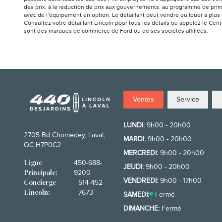
des prix, à la réduction de prix aux gouvernements, au programme de prim
avec de l’équipement en option. Le détaillant peut vendre ou louer à plus 
Consultez votre détaillant Lincoln pour tous les détails ou appelez le Cen
sont des marques de commerce de Ford ou de ses sociétés affiliées.
Ventes
Service
LUNDI:
9h00 - 20h00
2705 Bd Chomedey, Laval,
MARDI:
9h00 - 20h00
QC H7P0C2
MERCREDI:
9h00 - 20h00
450-688-
Ligne
JEUDI:
9h00 - 20h00
9200
Principale:
VENDREDI:
9h00 - 17h00
514-452-
Concierge
7673
Lincoln:
SAMEDI:
Fermé
DIMANCHE:
Fermé