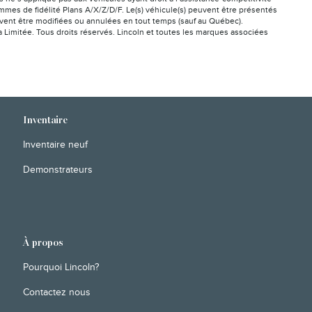
mes de fidélité Plans A/X/Z/D/F. Le(s) véhicule(s) peuvent être présentés
peuvent être modifiées ou annulées en tout temps (sauf au Québec).
a Limitée. Tous droits réservés. Lincoln et toutes les marques associées
Inventaire
Inventaire neuf
Demonstrateurs
À propos
Pourquoi Lincoln?
Contactez nous