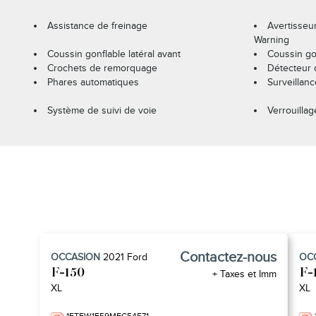
Assistance de freinage
Avertisseu
Warning
Coussin gonflable latéral avant
Coussin gon
Crochets de remorquage
Détecteur 
Phares automatiques
Surveillan
Système de suivi de voie
Verrouillag
Contactez-nous
OCCASION
2021
Ford
OC
F-150
F-
+ Taxes et Imm
XL
XL