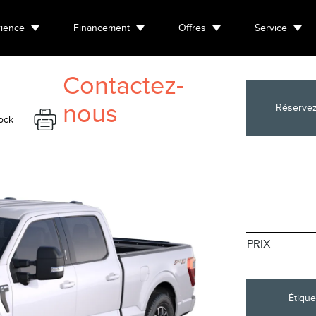
ience
Financement
Offres
Service
Contactez-
nous
Réservez
ock
PRIX
Étique