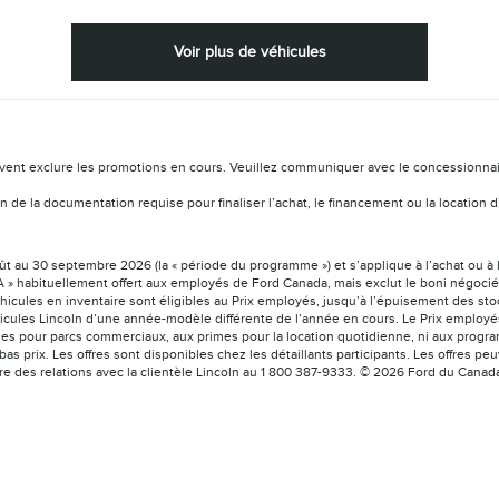
Voir plus de véhicules
vent exclure les promotions en cours. Veuillez communiquer avec le concessionnaire 
ation de la documentation requise pour finaliser l’achat, le financement ou la locat
août au 30 septembre 2026 (la « période du programme ») et s’applique à l’achat ou à 
 » habituellement offert aux employés de Ford Canada, mais exclut le boni négocié a
éhicules en inventaire sont éligibles au Prix employés, jusqu’à l’épuisement des sto
icules Lincoln d’une année-modèle différente de l’année en cours. Le Prix employés 
es pour parcs commerciaux, aux primes pour la location quotidienne, ni aux program
bas prix. Les offres sont disponibles chez les détaillants participants. Les offres 
tre des relations avec la clientèle Lincoln au 1 800 387-9333. © 2026 Ford du Canad