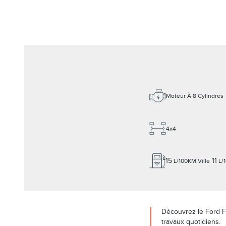
Moteur À 8 Cylindres
4x4
15
11
L/100KM Ville
L/
Découvrez le Ford F-
travaux quotidiens.