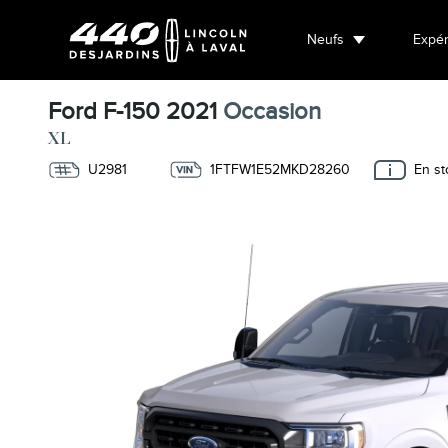
Neufs
Expér
Ford F-150 2021
Occasion
XL
U2981
1FTFW1E52MKD28260
En st