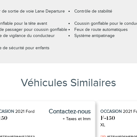
r de sortie de voie Lane Departure
Contrôle de stabilité
flable pour la tête avant
Coussin gonflable pour le condu
de passager pour coussin gonflable
Feux de route automatiques
ce de vigilance du conducteur
Système antipatinage
e de sécurité pour enfants
Véhicules Similaires
Contactez-nous
CASION
2021
Ford
OCCASION
2021
F
150
F-150
+ Taxes et Imm
XL