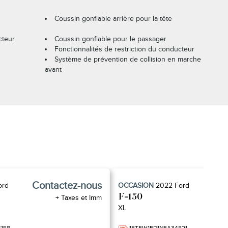
Coussin gonflable arrière pour la tête
cteur
Coussin gonflable pour le passager
Fonctionnalités de restriction du conducteur
Système de prévention de collision en marche
avant
Contactez-nous
Con
ord
OCCASION
2022
Ford
F-150
+ Taxes et Imm
XL