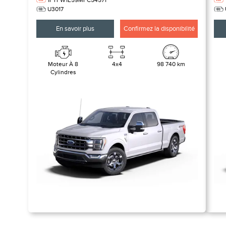
1FTFW1E59MFC54571
U3017
En savoir plus
Confirmez la disponibilité
Moteur À 8
4x4
98 740 km
Cylindres