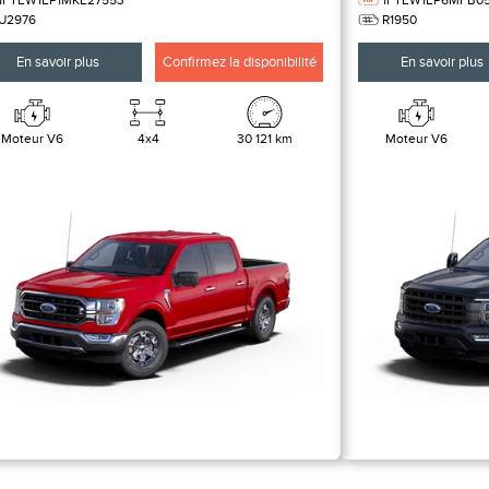
1FTEW1EP1MKE27553
1FTEW1EP6MFB05
U2976
R1950
En savoir plus
Confirmez la disponibilité
En savoir plus
Moteur V6
4x4
30 121 km
Moteur V6