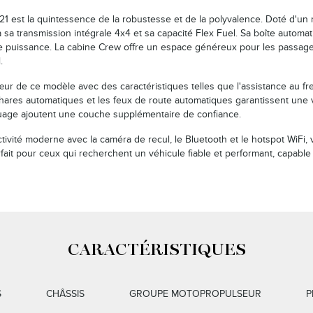
1 est la quintessence de la robustesse et de la polyvalence. Doté d'un mo
 à sa transmission intégrale 4x4 et sa capacité Flex Fuel. Sa boîte automa
 puissance. La cabine Crew offre un espace généreux pour les passagers
.
ur de ce modèle avec des caractéristiques telles que l'assistance au frei
hares automatiques et les feux de route automatiques garantissent une visi
age ajoutent une couche supplémentaire de confiance.
ctivité moderne avec la caméra de recul, le Bluetooth et le hotspot WiF
rfait pour ceux qui recherchent un véhicule fiable et performant, capable
CARACTÉRISTIQUES
S
CHÂSSIS
GROUPE MOTOPROPULSEUR
P