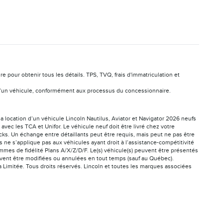
pour obtenir tous les détails. TPS, TVQ, frais d'immatriculation et
ion d’un véhicule, conformément aux processus du concessionnaire.
la location d’un véhicule Lincoln Nautilus, Aviator et Navigator 2026 neufs
vec les TCA et Unifor. Le véhicule neuf doit être livré chez votre
cks. Un échange entre détaillants peut être requis, mais peut ne pas être
ne s’applique pas aux véhicules ayant droit à l’assistance-compétitivité
mes de fidélité Plans A/X/Z/D/F. Le(s) véhicule(s) peuvent être présentés
peuvent être modifiées ou annulées en tout temps (sauf au Québec).
a Limitée. Tous droits réservés. Lincoln et toutes les marques associées