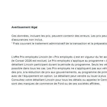
Avertissement légal
Ces données, incluant les prix, peuvent contenir des erreurs. Les prix peu
d'assurances non inclus.
* Frais couvrant le traitement administratif de la transaction et la prépar
L’offre Prix employés Lincoln (le « Prix employés ») est en vigueur du 1er 
(le Corsair 2026 est exclue). Le Prix employés s’applique au programme « A
détaillant Lincoln participant durant la période du programme. Seuls les v
possible dans tous les cas. Les Prix employés ne s’appliquent pas aux véh
des prix, à la réduction de prix aux gouvernements, au programme de prim
avec de l’équipement en option. Le détaillant peut vendre ou louer à plus 
Consultez votre détaillant Lincoln pour tous les détails ou appelez le Cen
sont des marques de commerce de Ford ou de ses sociétés affiliées.