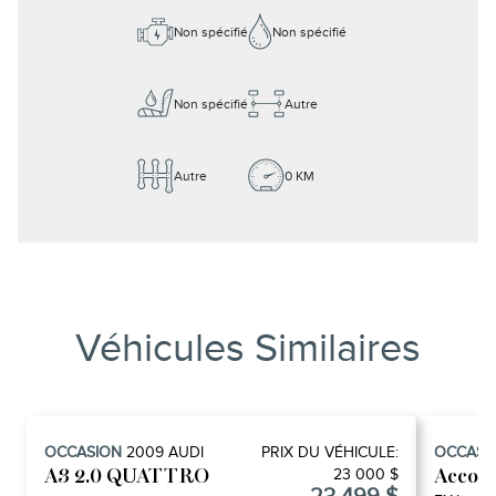
Non spécifié
Non spécifié
Non spécifié
Autre
Autre
0 KM
Véhicules Similaires
OCCASION
2009
AUDI
PRIX ​​DU VÉHICULE:
OCCASI
23 000 $
A3 2.0 QUATTRO
Accor