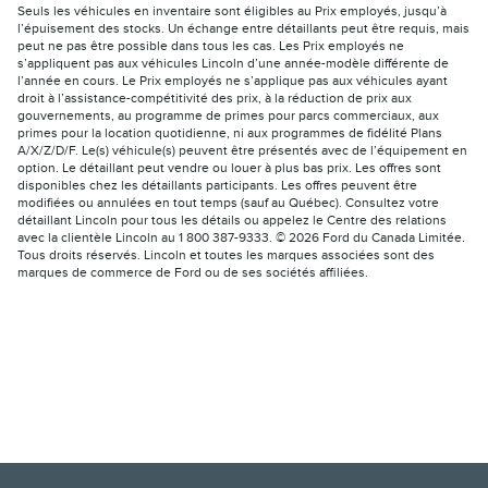
Seuls les véhicules en inventaire sont éligibles au Prix employés, jusqu’à
l’épuisement des stocks. Un échange entre détaillants peut être requis, mais
peut ne pas être possible dans tous les cas. Les Prix employés ne
s’appliquent pas aux véhicules Lincoln d’une année-modèle différente de
l’année en cours. Le Prix employés ne s’applique pas aux véhicules ayant
droit à l’assistance-compétitivité des prix, à la réduction de prix aux
gouvernements, au programme de primes pour parcs commerciaux, aux
primes pour la location quotidienne, ni aux programmes de fidélité Plans
A/X/Z/D/F. Le(s) véhicule(s) peuvent être présentés avec de l’équipement en
option. Le détaillant peut vendre ou louer à plus bas prix. Les offres sont
disponibles chez les détaillants participants. Les offres peuvent être
modifiées ou annulées en tout temps (sauf au Québec). Consultez votre
détaillant Lincoln pour tous les détails ou appelez le Centre des relations
avec la clientèle Lincoln au 1 800 387-9333. © 2026 Ford du Canada Limitée.
Tous droits réservés. Lincoln et toutes les marques associées sont des
marques de commerce de Ford ou de ses sociétés affiliées.