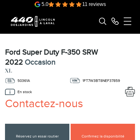
5.0
11 reviews
Ford Super Duty F-350 SRW
2022
Occasion
XL
50361A
1FT7W3BT8NEF37859
En stock
Contactez-nous
Réservez un essai routier
Confirmez la disponibilité