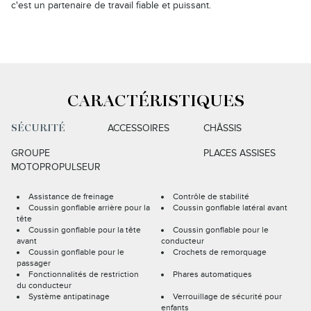
c'est un partenaire de travail fiable et puissant.
CARACTÉRISTIQUES
ACCESSOIRES
CHÂSSIS
SÉCURITÉ
GROUPE
PLACES ASSISES
MOTOPROPULSEUR
Assistance de freinage
Contrôle de stabilité
Coussin gonflable arrière pour la
Coussin gonflable latéral avant
tête
Coussin gonflable pour la tête
Coussin gonflable pour le
avant
conducteur
Coussin gonflable pour le
Crochets de remorquage
passager
Fonctionnalités de restriction
Phares automatiques
du conducteur
Système antipatinage
Verrouillage de sécurité pour
enfants