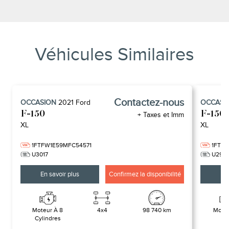
Véhicules Similaires
Contactez-nous
OCCASION
2021
Ford
OCCASI
F-150
F-150
+ Taxes et Imm
XL
XL
1FTFW1E59MFC54571
1FTE
U3017
U297
En savoir plus
Confirmez la disponibilité
En 
Moteur À 8
4x4
98 740 km
Mote
Cylindres