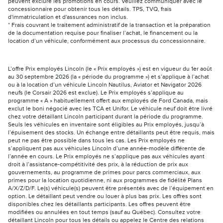
peuvent exclure les promotions en cours. Veuillez communiquer avec le
concessionnaire pour obtenir tous les détails. TPS, TVQ, frais
d'immatriculation et d'assurances non inclus.
* Frais couvrant le traitement administratif de la transaction et la préparation
de la documentation requise pour finaliser l’achat, le financement ou la
location d’un véhicule, conformément aux processus du concessionnaire.
L’offre Prix employés Lincoln (le « Prix employés ») est en vigueur du 1er août
au 30 septembre 2026 (la « période du programme ») et s’applique à l’achat
ou à la location d’un véhicule Lincoln Nautilus, Aviator et Navigator 2026
neufs (le Corsair 2026 est exclue). Le Prix employés s’applique au
programme « A » habituellement offert aux employés de Ford Canada, mais
exclut le boni négocié avec les TCA et Unifor. Le véhicule neuf doit être livré
chez votre détaillant Lincoln participant durant la période du programme.
Seuls les véhicules en inventaire sont éligibles au Prix employés, jusqu’à
l’épuisement des stocks. Un échange entre détaillants peut être requis, mais
peut ne pas être possible dans tous les cas. Les Prix employés ne
s’appliquent pas aux véhicules Lincoln d’une année-modèle différente de
l’année en cours. Le Prix employés ne s’applique pas aux véhicules ayant
droit à l’assistance-compétitivité des prix, à la réduction de prix aux
gouvernements, au programme de primes pour parcs commerciaux, aux
primes pour la location quotidienne, ni aux programmes de fidélité Plans
A/X/Z/D/F. Le(s) véhicule(s) peuvent être présentés avec de l’équipement en
option. Le détaillant peut vendre ou louer à plus bas prix. Les offres sont
disponibles chez les détaillants participants. Les offres peuvent être
modifiées ou annulées en tout temps (sauf au Québec). Consultez votre
détaillant Lincoln pour tous les détails ou appelez le Centre des relations