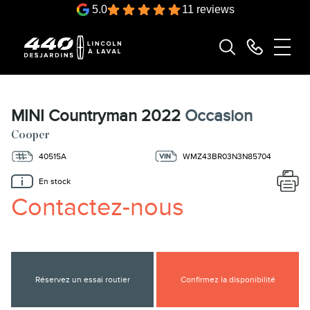
5.0
11 reviews
MINI Countryman 2022
Occasion
Cooper
40515A
WMZ43BR03N3N85704
En stock
Contactez-nous
Réservez un essai routier
Confirmez la disponibilité