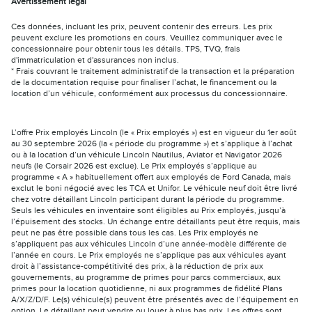
Avertissement légal
Ces données, incluant les prix, peuvent contenir des erreurs. Les prix
peuvent exclure les promotions en cours. Veuillez communiquer avec le
concessionnaire pour obtenir tous les détails. TPS, TVQ, frais
d'immatriculation et d'assurances non inclus.
* Frais couvrant le traitement administratif de la transaction et la préparation
de la documentation requise pour finaliser l’achat, le financement ou la
location d’un véhicule, conformément aux processus du concessionnaire.
L’offre Prix employés Lincoln (le « Prix employés ») est en vigueur du 1er août
au 30 septembre 2026 (la « période du programme ») et s’applique à l’achat
ou à la location d’un véhicule Lincoln Nautilus, Aviator et Navigator 2026
neufs (le Corsair 2026 est exclue). Le Prix employés s’applique au
programme « A » habituellement offert aux employés de Ford Canada, mais
exclut le boni négocié avec les TCA et Unifor. Le véhicule neuf doit être livré
chez votre détaillant Lincoln participant durant la période du programme.
Seuls les véhicules en inventaire sont éligibles au Prix employés, jusqu’à
l’épuisement des stocks. Un échange entre détaillants peut être requis, mais
peut ne pas être possible dans tous les cas. Les Prix employés ne
s’appliquent pas aux véhicules Lincoln d’une année-modèle différente de
l’année en cours. Le Prix employés ne s’applique pas aux véhicules ayant
droit à l’assistance-compétitivité des prix, à la réduction de prix aux
gouvernements, au programme de primes pour parcs commerciaux, aux
primes pour la location quotidienne, ni aux programmes de fidélité Plans
A/X/Z/D/F. Le(s) véhicule(s) peuvent être présentés avec de l’équipement en
option. Le détaillant peut vendre ou louer à plus bas prix. Les offres sont