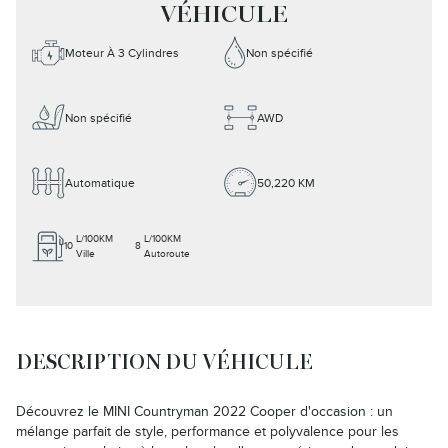
VÉHICULE
Moteur À 3 Cylindres
Non spécifié
Non spécifié
AWD
Automatique
50,220 KM
L/100KM
L/100KM
10
8
Ville
Autoroute
DESCRIPTION DU VÉHICULE
Découvrez le MINI Countryman 2022 Cooper d'occasion : un
mélange parfait de style, performance et polyvalence pour les