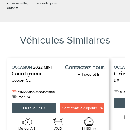
Verrouillage de sécurité pour
enfants
Véhicules Similaires
Contactez-nous
OCCASION
2022
MINI
OCCASI
Countryman
Civic
+ Taxes et Imm
Cooper SE
DX
WMZ23BS08N3P24999
91548
25593A
En 
En savoir plus
Confirmez la disponibilité
-
Moteur À 3
AWD
61 160 km