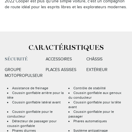
2022 Cooper est plus qu'une simple voiture, c'est un compagnon
de route idéal pour les esprits libres et les explorateurs modernes.
CARACTÉRISTIQUES
ACCESSOIRES
CHÂSSIS
SÉCURITÉ
GROUPE
PLACES ASSISES
EXTÉRIEUR
MOTOPROPULSEUR
Assistance de freinage
Contrôle de stabilité
Coussin gonflable arrière pour la
Coussin gonflable aux genoux
tête
du conducteur
Coussin gonflable latéral avant
Coussin gonflable pour la tête
avant
Coussin gonflable pour le
Coussin gonflable pour le
conducteur
passager
Détecteur de passager pour
Phares automatiques
coussin gonflable
Phares diurnes
Système antipatinage