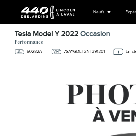
Neufs
Expér
Tesla Model Y 2022
Occasion
Performance
50282A
7SAYGDEF2NF391201
En st