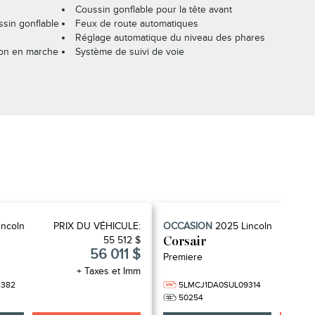
Coussin gonflable pour la tête avant
sin gonflable
Feux de route automatiques
Réglage automatique du niveau des phares
ion en marche
Système de suivi de voie
incoln
PRIX ​​DU VÉHICULE:
OCCASION
2025
Lincoln
PRI
55 512 $
Corsair
56 011 $
Premiere
+ Taxes et Imm
2382
5LMCJ1DA0SUL09314
50254