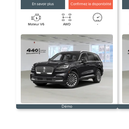
En savoir plus
Confirmez la disponibilité
Moteur V6
AWD
-
Démo