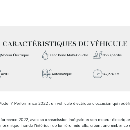
CARACTÉRISTIQUES DU VÉHICULE
Moteur Électrique
Blanc Perle Multi-Couche
Non spécifié
AWD
Automatique
147,274 KM
odel Y Performance 2022 : un véhicule électrique d'occasion qui redéfini
rformance 2022, avec sa transmission intégrale et son moteur électriq
 panoramique inonde l'intérieur de lumière naturelle, créant une ambianc