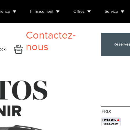
ience
Financement
Offres
Service
Contactez-
nous
Réservez
ock
PRIX