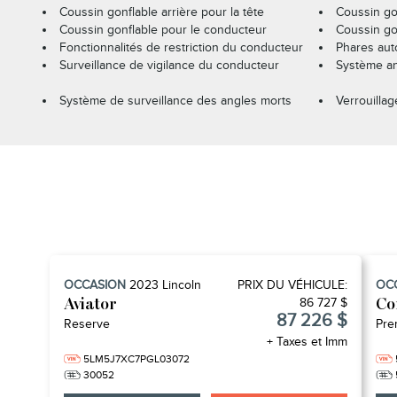
Coussin gonflable arrière pour la tête
Coussin go
Coussin gonflable pour le conducteur
Coussin go
Fonctionnalités de restriction du conducteur
Phares aut
Surveillance de vigilance du conducteur
Système an
Système de surveillance des angles morts
Verrouillag
OCCASION
2023
Lincoln
PRIX ​​DU VÉHICULE:
OC
86 727 $
Aviator
Co
87 226 $
Reserve
Pre
+ Taxes et Imm
5LM5J7XC7PGL03072
30052