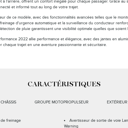
et à l'arrière, offrent un confort inégalé pour chaque passager. Grâce au s
necté et informé tout au long de votre trajet.
ur de ce modèle, avec des fonctionnalités avancées telles que le moniteur
 freinage d'urgence automatique et la surveillance du conducteur renforc
détection de pluie garantissent une visibilité optimale quelles que soient
rformance 2022 allie performance et élégance, avec des jantes en alumi
er chaque trajet en une aventure passionnante et sécuritaire.
CARACTÉRISTIQUES
CHÂSSIS
GROUPE MOTOPROPULSEUR
EXTÉRIEUR
 de freinage
Avertisseur de sortie de voie La
Warning