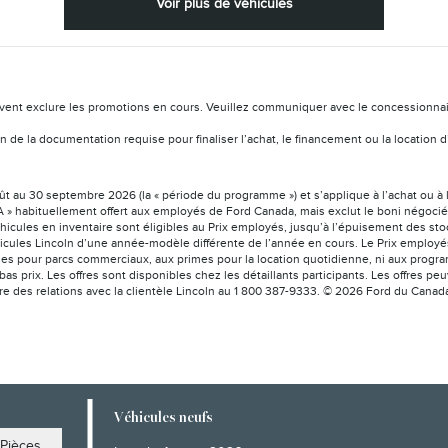
Voir plus de véhicules
vent exclure les promotions en cours. Veuillez communiquer avec le concessionnaire 
ation de la documentation requise pour finaliser l’achat, le financement ou la locat
août au 30 septembre 2026 (la « période du programme ») et s’applique à l’achat ou à 
 » habituellement offert aux employés de Ford Canada, mais exclut le boni négocié a
éhicules en inventaire sont éligibles au Prix employés, jusqu’à l’épuisement des sto
icules Lincoln d’une année-modèle différente de l’année en cours. Le Prix employés 
es pour parcs commerciaux, aux primes pour la location quotidienne, ni aux program
bas prix. Les offres sont disponibles chez les détaillants participants. Les offres 
tre des relations avec la clientèle Lincoln au 1 800 387-9333. © 2026 Ford du Canad
Véhicules neufs
Pièces