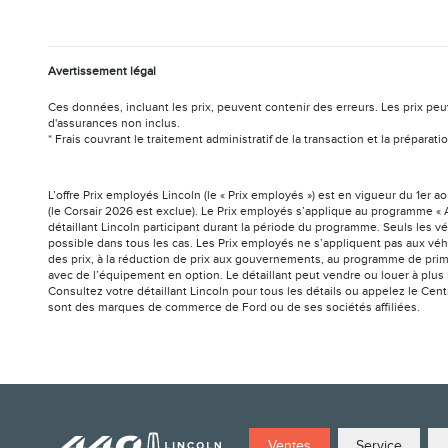
Avertissement légal
Ces données, incluant les prix, peuvent contenir des erreurs. Les prix peu
d'assurances non inclus.
* Frais couvrant le traitement administratif de la transaction et la prépar
L’offre Prix employés Lincoln (le « Prix employés ») est en vigueur du 1er 
(le Corsair 2026 est exclue). Le Prix employés s’applique au programme « A
détaillant Lincoln participant durant la période du programme. Seuls les v
possible dans tous les cas. Les Prix employés ne s’appliquent pas aux véh
des prix, à la réduction de prix aux gouvernements, au programme de prim
avec de l’équipement en option. Le détaillant peut vendre ou louer à plus 
Consultez votre détaillant Lincoln pour tous les détails ou appelez le Cen
sont des marques de commerce de Ford ou de ses sociétés affiliées.
Ventes
Service