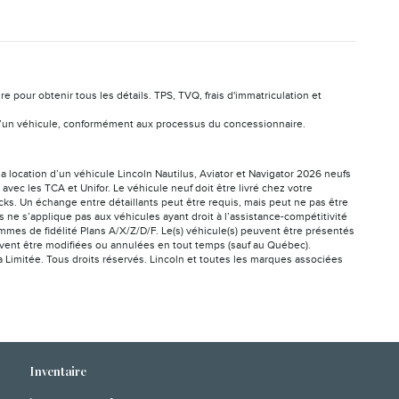
pour obtenir tous les détails. TPS, TVQ, frais d'immatriculation et
ion d’un véhicule, conformément aux processus du concessionnaire.
la location d’un véhicule Lincoln Nautilus, Aviator et Navigator 2026 neufs
vec les TCA et Unifor. Le véhicule neuf doit être livré chez votre
cks. Un échange entre détaillants peut être requis, mais peut ne pas être
ne s’applique pas aux véhicules ayant droit à l’assistance-compétitivité
mes de fidélité Plans A/X/Z/D/F. Le(s) véhicule(s) peuvent être présentés
peuvent être modifiées ou annulées en tout temps (sauf au Québec).
a Limitée. Tous droits réservés. Lincoln et toutes les marques associées
Inventaire