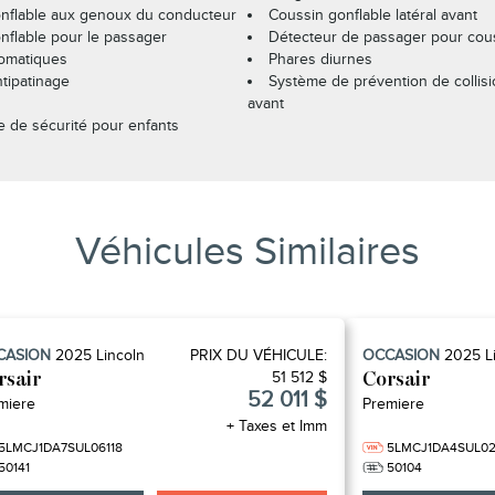
nflable aux genoux du conducteur
Coussin gonflable latéral avant
nflable pour le passager
Détecteur de passager pour cous
omatiques
Phares diurnes
tipatinage
Système de prévention de collis
avant
e de sécurité pour enfants
Véhicules Similaires
CASION
2025
Lincoln
PRIX ​​DU VÉHICULE:
OCCASION
2025
L
51 512 $
rsair
Corsair
52 011 $
miere
Premiere
+ Taxes et Imm
5LMCJ1DA7SUL06118
5LMCJ1DA4SUL0
50141
50104