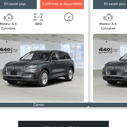
En savoir plus
Confirmez la disponibilité
En savoir plus
Moteur À 4
AWD
-
Moteur À 4
Cylindres
Cylindres
Démo