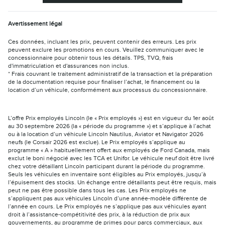
Avertissement légal
Ces données, incluant les prix, peuvent contenir des erreurs. Les prix
peuvent exclure les promotions en cours. Veuillez communiquer avec le
concessionnaire pour obtenir tous les détails. TPS, TVQ, frais
d'immatriculation et d'assurances non inclus.
* Frais couvrant le traitement administratif de la transaction et la préparation
de la documentation requise pour finaliser l’achat, le financement ou la
location d’un véhicule, conformément aux processus du concessionnaire.
L’offre Prix employés Lincoln (le « Prix employés ») est en vigueur du 1er août
au 30 septembre 2026 (la « période du programme ») et s’applique à l’achat
ou à la location d’un véhicule Lincoln Nautilus, Aviator et Navigator 2026
neufs (le Corsair 2026 est exclue). Le Prix employés s’applique au
programme « A » habituellement offert aux employés de Ford Canada, mais
exclut le boni négocié avec les TCA et Unifor. Le véhicule neuf doit être livré
chez votre détaillant Lincoln participant durant la période du programme.
Seuls les véhicules en inventaire sont éligibles au Prix employés, jusqu’à
l’épuisement des stocks. Un échange entre détaillants peut être requis, mais
peut ne pas être possible dans tous les cas. Les Prix employés ne
s’appliquent pas aux véhicules Lincoln d’une année-modèle différente de
l’année en cours. Le Prix employés ne s’applique pas aux véhicules ayant
droit à l’assistance-compétitivité des prix, à la réduction de prix aux
gouvernements, au programme de primes pour parcs commerciaux, aux