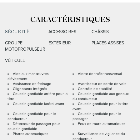
CARACTÉRISTIQUES
ACCESSOIRES
CHÂSSIS
SÉCURITÉ
GROUPE
EXTÉRIEUR
PLACES ASSISES
MOTOPROPULSEUR
VÉHICULE
Aide aux manœuvres
Alerte de trafic transversal
d'évitement
Assistance de freinage
Avertisseur de sortie de voie
Clignotants intégrés
Contrôle de stabilité
Coussin gonflable arrière pour la
Coussin gonflable aux genoux
tête
du conducteur
Coussin gonflable latéral avant
Coussin gonflable pour la tête
avant
Coussin gonflable pour le
Coussin gonflable pour le
conducteur
passager
Détecteur de passager pour
Feux de route automatiques
coussin gonflable
Phares automatiques
Surveillance de vigilance du
conducteur