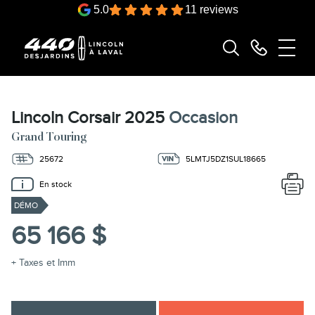
5.0
11 reviews
Lincoln Corsair 2025
Occasion
Grand Touring
25672
5LMTJ5DZ1SUL18665
En stock
DÉMO
65 166 $
+ Taxes et Imm