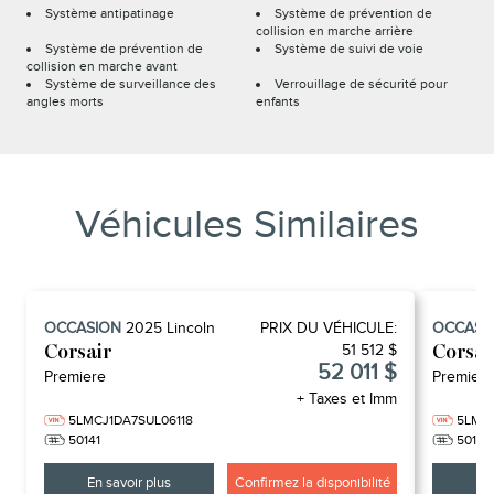
Système antipatinage
Système de prévention de
collision en marche arrière
Système de prévention de
Système de suivi de voie
collision en marche avant
Système de surveillance des
Verrouillage de sécurité pour
angles morts
enfants
Véhicules Similaires
OCCASION
2025
Lincoln
PRIX ​​DU VÉHICULE:
OCCASI
51 512 $
Corsair
Corsai
52 011 $
Premiere
Premiere
+ Taxes et Imm
5LMCJ1DA7SUL06118
5LMC
50141
50104
En savoir plus
Confirmez la disponibilité
En 