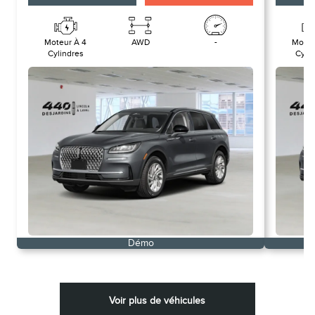
Moteur À 4
AWD
-
Moteu
Cylindres
Cyli
Démo
Voir plus de véhicules