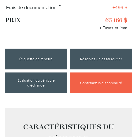
*
Frais de documentation
+499 $
PRIX
65 166 $
+ Taxes et Imm
Étiquette de fenêtre
Réservez un essai routier
Évaluation du véhicule
Confirmez la disponibilité
d’échange
CARACTÉRISTIQUES DU