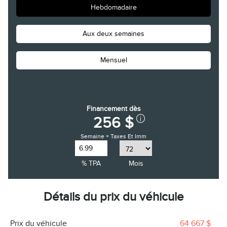
Hebdomadaire
Aux deux semaines
Mensuel
Financement dès
256 $
Semaine + Taxes Et Imm
% TPA
Mois
Détails du prix du véhicule
Prix ​​du véhicule
64 667 $