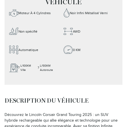
VÉHICULE
Moteur À 4 Cylindres
Noir Infini Métallisé Verni
Non spécifié
AWD
Automatique
0 KM
L/100KM
L/100KM
7
7
Ville
Autoroute
DESCRIPTION DU VÉHICULE
Découvrez le Lincoln Corsair Grand Touring 2025 : un SUV
hybride rechargeable qui allie élégance et technologie pour une
expérience de conduite incomparable. Avec sa finition Infinite