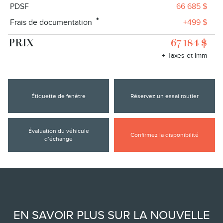
PDSF
66 685 $
*
Frais de documentation
+499 $
PRIX
67 184 $
+ Taxes et Imm
Étiquette de fenêtre
Réservez un essai routier
Évaluation du véhicule
Confirmez la disponibilité
d’échange
EN SAVOIR PLUS SUR LA NOUVELLE