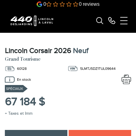
0
0 reviews
Lincoln Corsair 2026
Neuf
Grand Tourisme
60128
5LMTJ5DZ1TUL09644
En stock
SPÉCIAUX
67 184 $
+ Taxes et Imm