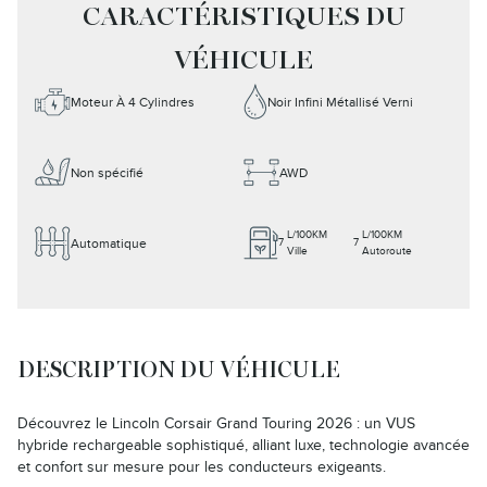
CARACTÉRISTIQUES DU
VÉHICULE
Moteur À 4 Cylindres
Noir Infini Métallisé Verni
Non spécifié
AWD
L/100KM
L/100KM
Automatique
7
7
Ville
Autoroute
DESCRIPTION DU VÉHICULE
Découvrez le Lincoln Corsair Grand Touring 2026 : un VUS
hybride rechargeable sophistiqué, alliant luxe, technologie avancée
et confort sur mesure pour les conducteurs exigeants.