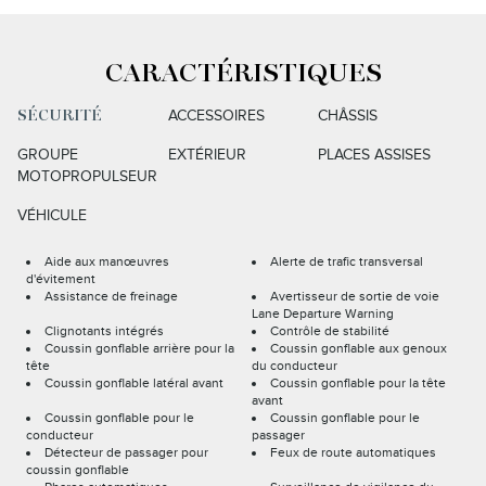
CARACTÉRISTIQUES
ACCESSOIRES
CHÂSSIS
SÉCURITÉ
GROUPE
EXTÉRIEUR
PLACES ASSISES
MOTOPROPULSEUR
VÉHICULE
Aide aux manœuvres
Alerte de trafic transversal
d'évitement
Assistance de freinage
Avertisseur de sortie de voie
Lane Departure Warning
Clignotants intégrés
Contrôle de stabilité
Coussin gonflable arrière pour la
Coussin gonflable aux genoux
tête
du conducteur
Coussin gonflable latéral avant
Coussin gonflable pour la tête
avant
Coussin gonflable pour le
Coussin gonflable pour le
conducteur
passager
Détecteur de passager pour
Feux de route automatiques
coussin gonflable