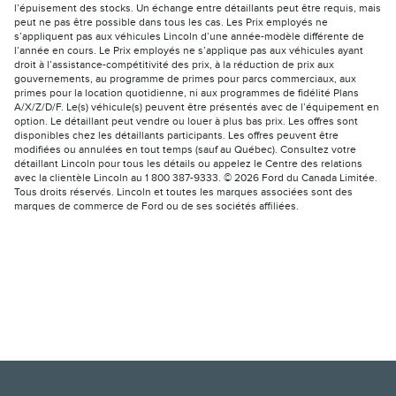
l’épuisement des stocks. Un échange entre détaillants peut être requis, mais
peut ne pas être possible dans tous les cas. Les Prix employés ne
s’appliquent pas aux véhicules Lincoln d’une année-modèle différente de
l’année en cours. Le Prix employés ne s’applique pas aux véhicules ayant
droit à l’assistance-compétitivité des prix, à la réduction de prix aux
gouvernements, au programme de primes pour parcs commerciaux, aux
primes pour la location quotidienne, ni aux programmes de fidélité Plans
A/X/Z/D/F. Le(s) véhicule(s) peuvent être présentés avec de l’équipement en
option. Le détaillant peut vendre ou louer à plus bas prix. Les offres sont
disponibles chez les détaillants participants. Les offres peuvent être
modifiées ou annulées en tout temps (sauf au Québec). Consultez votre
détaillant Lincoln pour tous les détails ou appelez le Centre des relations
avec la clientèle Lincoln au 1 800 387-9333. © 2026 Ford du Canada Limitée.
Tous droits réservés. Lincoln et toutes les marques associées sont des
marques de commerce de Ford ou de ses sociétés affiliées.