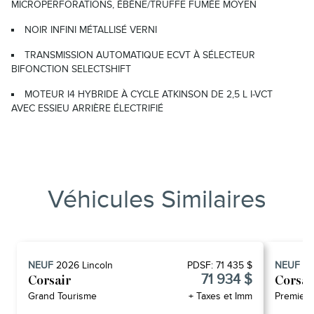
MICROPERFORATIONS, ÉBÈNE/TRUFFE FUMÉE MOYEN
NOIR INFINI MÉTALLISÉ VERNI
TRANSMISSION AUTOMATIQUE ECVT À SÉLECTEUR
BIFONCTION SELECTSHIFT
MOTEUR I4 HYBRIDE À CYCLE ATKINSON DE 2,5 L I-VCT
AVEC ESSIEU ARRIÈRE ÉLECTRIFIÉ
Véhicules Similaires
NEUF
2026
Lincoln
PDSF:
71 435 $
NEUF
2
71 934 $
Corsair
Corsai
Grand Tourisme
+ Taxes et Imm
Premiere