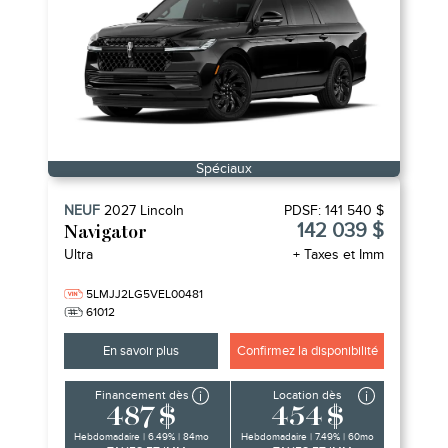
Spéciaux
NEUF
2027
Lincoln
PDSF:
141 540 $
142 039 $
Navigator
Ultra
+ Taxes et Imm
5LMJJ2LG5VEL00481
61012
En savoir plus
Confirmez la disponibilité
Financement dès
Location dès
487 $
454 $
Hebdomadaire | 6.49% | 84mo
Hebdomadaire | 7.49% | 60mo