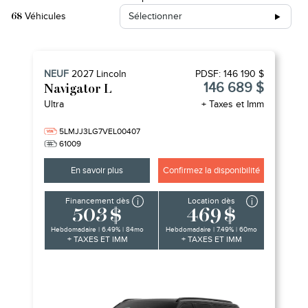
Véhicules
Sélectionner
68
NEUF
2027
Lincoln
PDSF:
146 190 $
146 689 $
Navigator L
Ultra
+ Taxes et Imm
5LMJJ3LG7VEL00407
61009
En savoir plus
Confirmez la disponibilité
Financement dès
Location dès
503 $
469 $
Hebdomadaire | 6.49% | 84mo
Hebdomadaire | 7.49% | 60mo
+ TAXES ET IMM
+ TAXES ET IMM