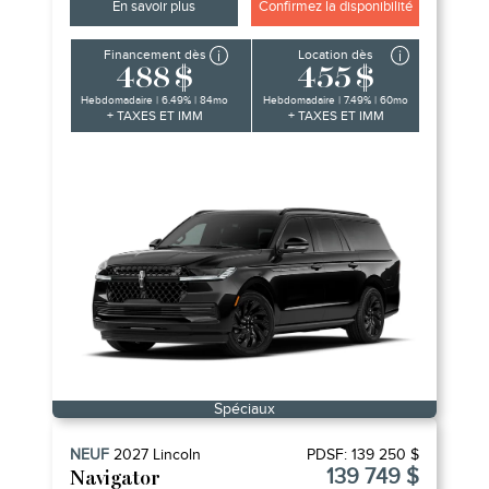
En savoir plus
Confirmez la disponibilité
Financement dès
Location dès
488 $
455 $
Hebdomadaire | 6.49% | 84mo
Hebdomadaire | 7.49% | 60mo
+ TAXES ET IMM
+ TAXES ET IMM
Spéciaux
NEUF
2027
Lincoln
PDSF:
139 250 $
139 749 $
Navigator