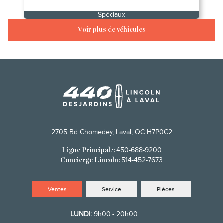
Spéciaux
Voir plus de véhicules
2705 Bd Chomedey, Laval, QC H7P0C2
450-688-9200
Ligne Principale:
514-452-7673
Concierge Lincoln:
Ventes
Service
Pièces
LUNDI:
9h00 - 20h00