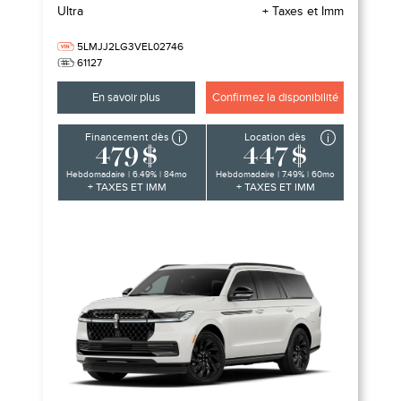
Ultra
+ Taxes et Imm
5LMJJ2LG3VEL02746
61127
En savoir plus
Confirmez la disponibilité
Financement dès
Location dès
479 $
447 $
Hebdomadaire | 6.49% | 84mo
Hebdomadaire | 7.49% | 60mo
+ TAXES ET IMM
+ TAXES ET IMM