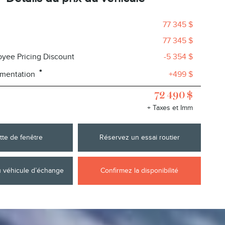
77 345 $
77 345 $
oyee Pricing Discount
-5 354 $
*
umentation
+499 $
72 490 $
+ Taxes et Imm
tte de fenêtre
Réservez un essai routier
u véhicule d’échange
Confirmez la disponibilité