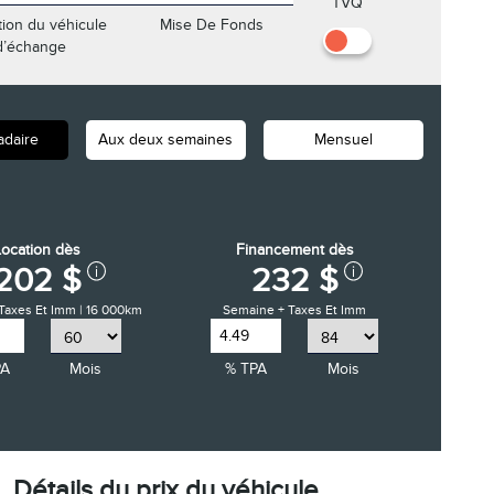
TVQ
tion du véhicule
Mise De Fonds
d’échange
daire
Aux deux semaines
Mensuel
Location dès
Financement dès
202 $
232 $
Taxes Et Imm | 16 000km
Semaine + Taxes Et Imm
PA
Mois
% TPA
Mois
Détails du prix du véhicule