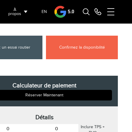
À
EN
5.0
propos
 un essai routier
Confirmez la disponibilité
Calculateur de paiement
Réserver Maintenant
Détails
Inclure TPS +