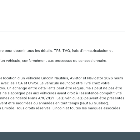
pour obtenir tous les détails. TPS, TVQ, frais d'immatriculation et
ion d’un véhicule, conformément aux processus du concessionnaire.
la location d’un véhicule Lincoln Nautilus, Aviator et Navigator 2026 neufs
vec les TCA et Unifor. Le véhicule neuf doit être livré chez votre
cks. Un échange entre détaillants peut être requis, mais peut ne pas être
ne s’applique pas aux véhicules ayant droit à l’assistance-compétitivité
mes de fidélité Plans A/X/Z/D/F. Le(s) véhicule(s) peuvent être présentés
peuvent être modifiées ou annulées en tout temps (sauf au Québec).
a Limitée. Tous droits réservés. Lincoln et toutes les marques associées