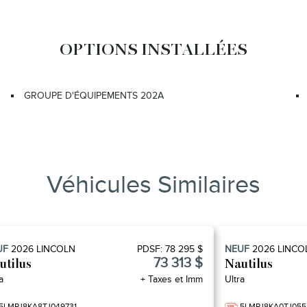
OPTIONS INSTALLÉES
GROUPE D'ÉQUIPEMENTS 202A
Véhicules Similaires
UF
2026
LINCOLN
PDSF:
78 295 $
NEUF
2026
LINCO
73 313 $
utilus
Nautilus
a
+ Taxes et Imm
Ultra
5LMPJ8KA8TJ049731
5LMPJ8KA0TJ055