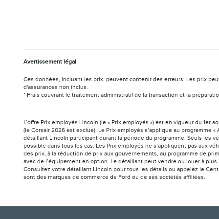
Avertissement légal
Ces données, incluant les prix, peuvent contenir des erreurs. Les prix peu
d'assurances non inclus.
* Frais couvrant le traitement administratif de la transaction et la prépar
L’offre Prix employés Lincoln (le « Prix employés ») est en vigueur du 1er 
(le Corsair 2026 est exclue). Le Prix employés s’applique au programme « A
détaillant Lincoln participant durant la période du programme. Seuls les v
possible dans tous les cas. Les Prix employés ne s’appliquent pas aux véh
des prix, à la réduction de prix aux gouvernements, au programme de prim
avec de l’équipement en option. Le détaillant peut vendre ou louer à plus 
Consultez votre détaillant Lincoln pour tous les détails ou appelez le Cen
sont des marques de commerce de Ford ou de ses sociétés affiliées.