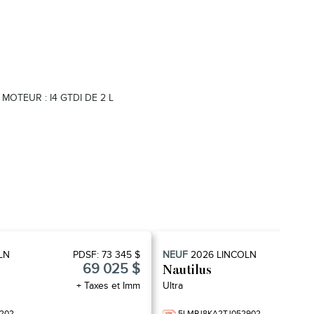
MOTEUR : I4 GTDI DE 2 L
LN
PDSF:
73 345 $
NEUF
2026
LINCOLN
69 025 $
Nautilus
+ Taxes et Imm
Ultra
202
5LMPJ8KA2TJ052902