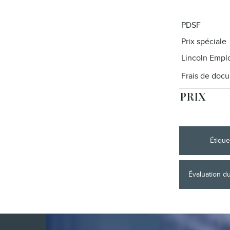
PDSF
Prix spéciale
Lincoln Empl
Frais de doc
PRIX
Étique
Évaluation d