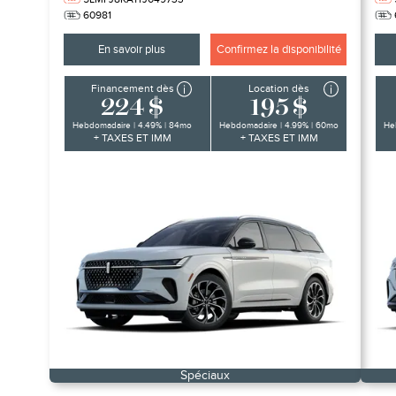
60981
En savoir plus
Confirmez la disponibilité
Financement dès
Location dès
224 $
195 $
Hebdomadaire | 4.49% | 84mo
Hebdomadaire | 4.99% | 60mo
He
+ TAXES ET IMM
+ TAXES ET IMM
Spéciaux