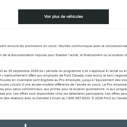
Voir plus de véhicules
vent exclure les promotions en cours. Veuillez communiquer avec le concessionnaire 
ation de la documentation requise pour finaliser l’achat, le financement ou la locat
août au 30 septembre 2026 (la « période du programme ») et s’applique à l’achat ou à 
 » habituellement offert aux employés de Ford Canada, mais exclut le boni négocié a
éhicules en inventaire sont éligibles au Prix employés, jusqu’à l’épuisement des sto
icules Lincoln d’une année-modèle différente de l’année en cours. Le Prix employés 
es pour parcs commerciaux, aux primes pour la location quotidienne, ni aux program
bas prix. Les offres sont disponibles chez les détaillants participants. Les offres 
tre des relations avec la clientèle Lincoln au 1 800 387-9333. © 2026 Ford du Canad