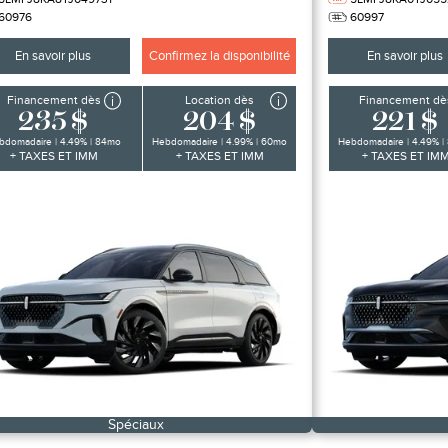
60976
60997
En savoir plus
Confirmez la disponibilité
En savoir plus
Financement dès
Location dès
Financement dè
235 $
204 $
221 $
bdomadaire | 4.49% | 84mo
Hebdomadaire | 4.99% | 60mo
Hebdomadaire | 4.49% |
+ TAXES ET IMM
+ TAXES ET IMM
+ TAXES ET IM
Spéciaux