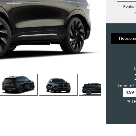
Évalua
Hebdoma
Semaine + 
% T