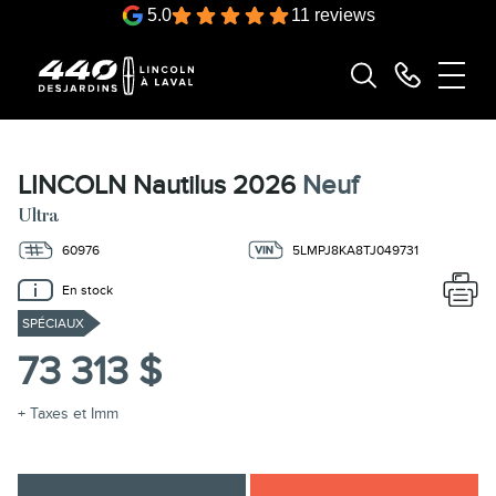
5.0
11 reviews
LINCOLN Nautilus 2026
Neuf
Ultra
60976
5LMPJ8KA8TJ049731
En stock
SPÉCIAUX
73 313 $
+ Taxes et Imm