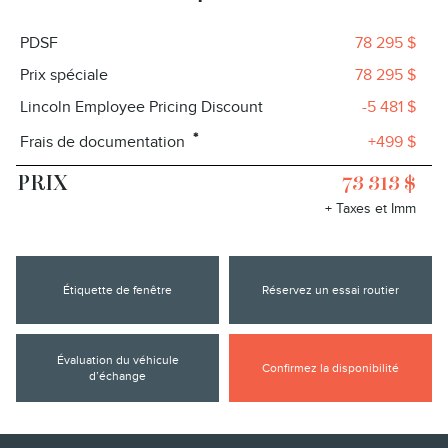
PDSF
78 295 $
Prix spéciale
78 295 $
Lincoln Employee Pricing Discount
-5 481 $
*
Frais de documentation
+499 $
PRIX
73 313 $
+ Taxes et Imm
Étiquette de fenêtre
Réservez un essai routier
Évaluation du véhicule
Confirmez la disponibilité
d’échange