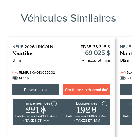
Véhicules Similaires
NEUF
2026
LINCOLN
PDSF:
73 345 $
NEUF
2
69 025 $
Nautilus
Nautil
Ultra
+ Taxes et Imm
Ultra
5LMPJ8KA0TJ055202
5LMP
60997
6099
En savoir plus
Confirmez la disponibilité
En 
Financement dès
Location dès
Fina
221 $
192 $
Hebdomadaire | 4.49% | 84mo
Hebdomadaire | 4.99% | 60mo
Hebdomada
+ TAXES ET IMM
+ TAXES ET IMM
+ T