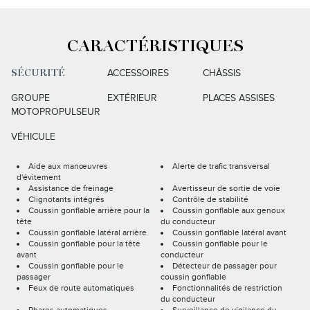
CARACTÉRISTIQUES
ACCESSOIRES
CHÂSSIS
SÉCURITÉ
GROUPE
EXTÉRIEUR
PLACES ASSISES
MOTOPROPULSEUR
VÉHICULE
Aide aux manœuvres
Alerte de trafic transversal
d'évitement
Assistance de freinage
Avertisseur de sortie de voie
Clignotants intégrés
Contrôle de stabilité
Coussin gonflable arrière pour la
Coussin gonflable aux genoux
tête
du conducteur
Coussin gonflable latéral arrière
Coussin gonflable latéral avant
Coussin gonflable pour la tête
Coussin gonflable pour le
avant
conducteur
Coussin gonflable pour le
Détecteur de passager pour
passager
coussin gonflable
Feux de route automatiques
Fonctionnalités de restriction
du conducteur