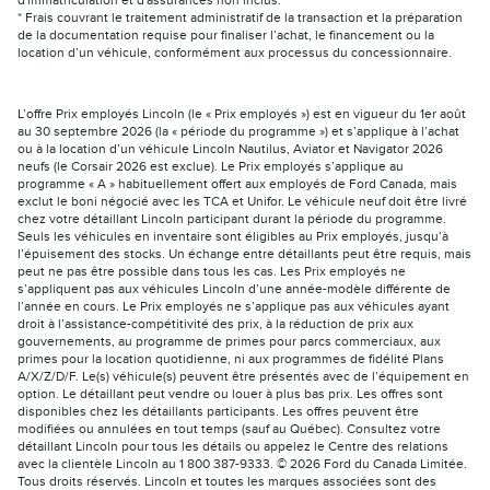
d'immatriculation et d'assurances non inclus.
* Frais couvrant le traitement administratif de la transaction et la préparation
de la documentation requise pour finaliser l’achat, le financement ou la
location d’un véhicule, conformément aux processus du concessionnaire.
L’offre Prix employés Lincoln (le « Prix employés ») est en vigueur du 1er août
au 30 septembre 2026 (la « période du programme ») et s’applique à l’achat
ou à la location d’un véhicule Lincoln Nautilus, Aviator et Navigator 2026
neufs (le Corsair 2026 est exclue). Le Prix employés s’applique au
programme « A » habituellement offert aux employés de Ford Canada, mais
exclut le boni négocié avec les TCA et Unifor. Le véhicule neuf doit être livré
chez votre détaillant Lincoln participant durant la période du programme.
Seuls les véhicules en inventaire sont éligibles au Prix employés, jusqu’à
l’épuisement des stocks. Un échange entre détaillants peut être requis, mais
peut ne pas être possible dans tous les cas. Les Prix employés ne
s’appliquent pas aux véhicules Lincoln d’une année-modèle différente de
l’année en cours. Le Prix employés ne s’applique pas aux véhicules ayant
droit à l’assistance-compétitivité des prix, à la réduction de prix aux
gouvernements, au programme de primes pour parcs commerciaux, aux
primes pour la location quotidienne, ni aux programmes de fidélité Plans
A/X/Z/D/F. Le(s) véhicule(s) peuvent être présentés avec de l’équipement en
option. Le détaillant peut vendre ou louer à plus bas prix. Les offres sont
disponibles chez les détaillants participants. Les offres peuvent être
modifiées ou annulées en tout temps (sauf au Québec). Consultez votre
détaillant Lincoln pour tous les détails ou appelez le Centre des relations
avec la clientèle Lincoln au 1 800 387-9333. © 2026 Ford du Canada Limitée.
Tous droits réservés. Lincoln et toutes les marques associées sont des